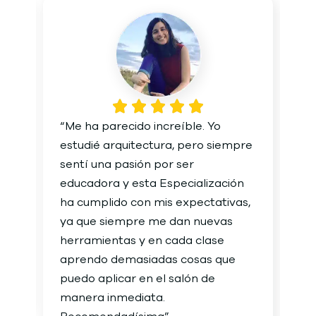
e,
“Me ha parecido increíble. Yo
“E
go
estudié arquitectura, pero siempre
qu
sentí una pasión por ser
im
educadora y esta Especialización
se
ha cumplido con mis expectativas,
el
ya que siempre me dan nuevas
Te
un
herramientas y en cada clase
to
aprendo demasiadas cosas que
lo
puedo aplicar en el salón de
ya
manera inmediata.
do