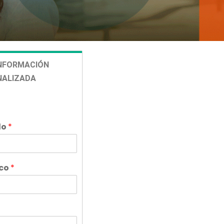
INFORMACIÓN
NALIZADA
do
*
ico
*