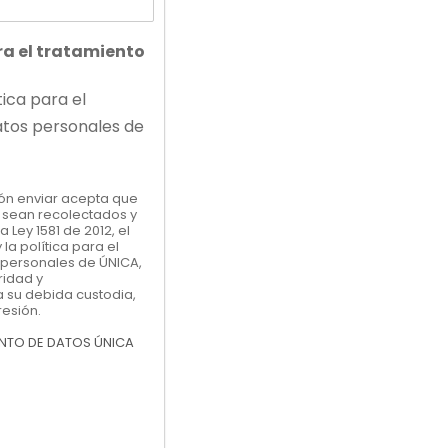
ra el tratamiento
tica para el
atos personales de
otón enviar acepta que
 sean recolectados y
 Ley 1581 de 2012, el
 la política para el
 personales de ÚNICA,
ridad y
 su debida custodia,
resión.
ENTO DE DATOS ÚNICA