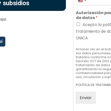
y subsidios
Autorización pa
de datos
*
quí.
Acepto la polí
tratamiento de d
ÚNICA
Al hacer clic en el b
sus datos personales
tratados conforme a la
Decreto 1377 de 2013 y
tratamiento de datos
garantizando la segu
confidencialidad para
uso, circulación y sup
POLÍTICA DE TRATAMI
Enviar