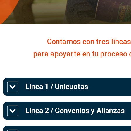
Contamos con tres líneas
para apoyarte en tu proceso 
Línea
1
/ Unicuotas
Línea
2
/ Convenios y Alianzas