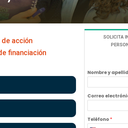
SOLICITA 
 de acción
PERSO
de financiación
Nombre y apelli
Correo electrón
Teléfono
*