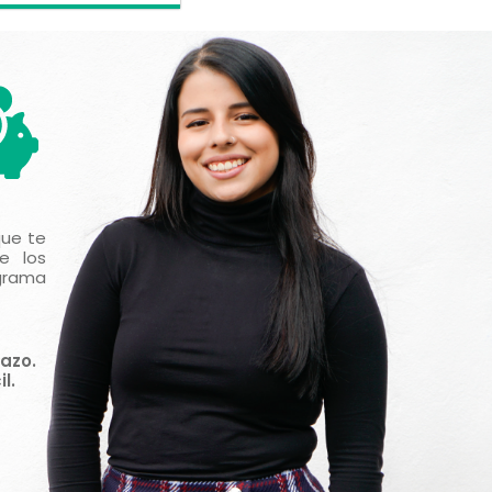
que te
e los
grama
azo.
l.