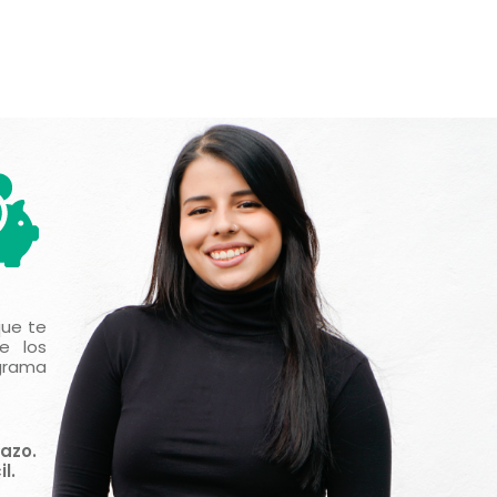
que te
e los
grama
azo.
l.