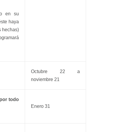
.
do en su
 éste haya
s hechas)
ogramará
Octubre 22 a
noviembre 21
 por todo
Enero 31