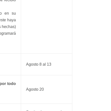
.
do en su
 éste haya
s hechas)
ogramará
Agosto 8 al 13
 por todo
Agosto 20