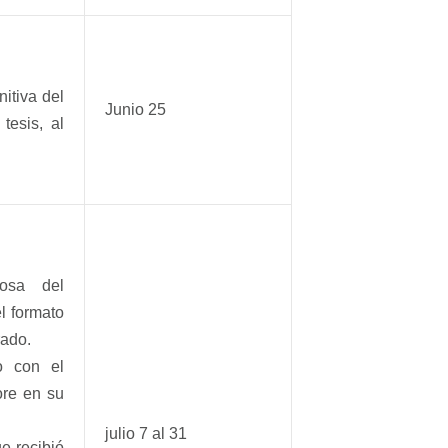
nitiva del
Junio 25
tesis, al
iosa del
l formato
rado.
o con el
ore en su
julio 7 al 31
ue recibió