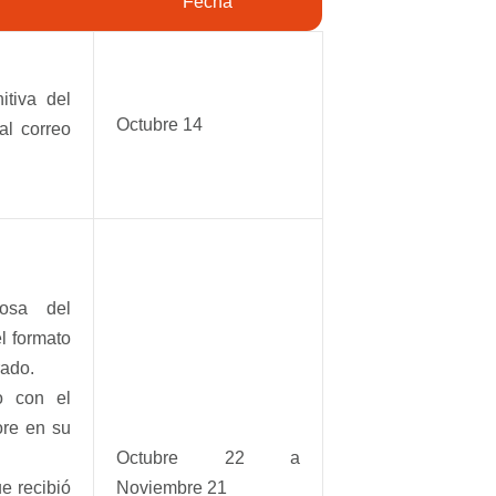
Fecha
itiva del
Octubre 14
al correo
iosa del
l formato
rado.
o con el
ore en su
Octubre 22 a
ue recibió
Noviembre 21