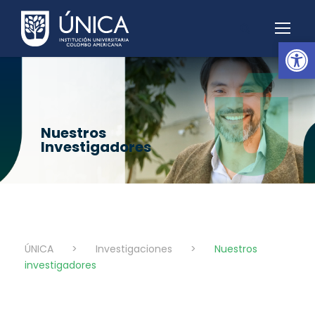
Abrir barra de herramientas
Nuestros
Investigadores
ÚNICA
>
Investigaciones
>
Nuestros
investigadores