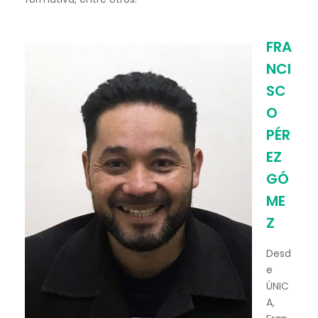
FRA
NCI
SC
O
PÉR
EZ
GÓ
ME
Z
Desd
e
ÚNIC
A,