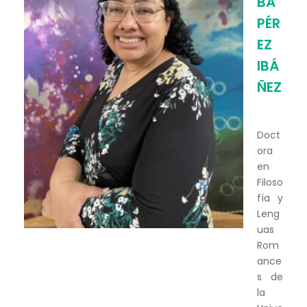
BA
PÉR
EZ
IBÁ
ÑEZ
Doct
ora
en
Filoso
fía y
Leng
uas
Rom
ance
s de
la