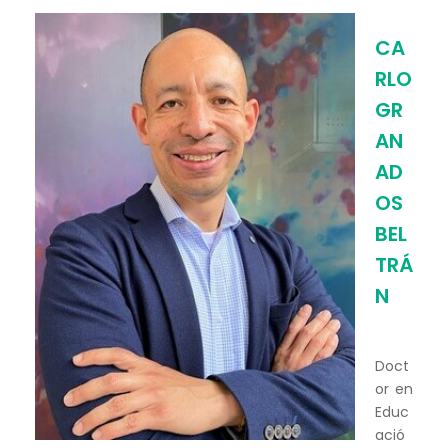
CA
RLO
GR
AN
AD
OS
BEL
TRÁ
N
Doct
or en
Educ
ació