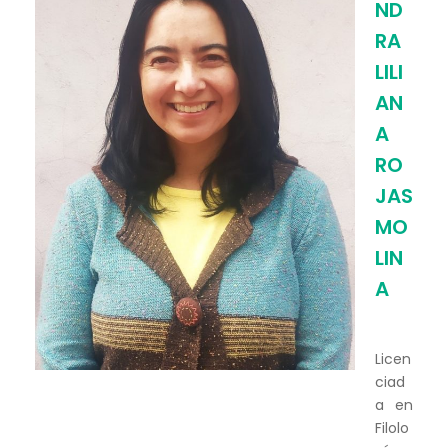
ND
RA
LILI
AN
A
RO
JAS
MO
LIN
A
Licen
ciad
a en
Filolo