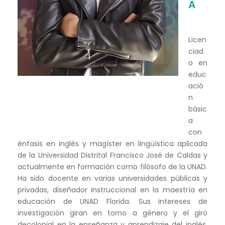
A
Licen
ciad
o en
educ
ació
n
básic
a
con
énfasis en inglés y magíster en lingüística aplicada
de la Universidad Distrital Francisco José de Caldas y
actualmente en formación como filósofo de la UNAD.
Ha sido docente en varias universidades públicas y
privadas, diseñador instruccional en la maestría en
educación de UNAD Florida. Sus intereses de
investigación giran en torno a género y el giro
decolonial en la enseñanza y aprendizaje del inglés,