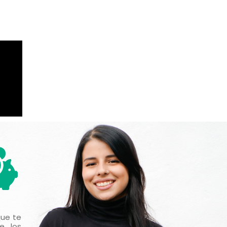
que te
e los