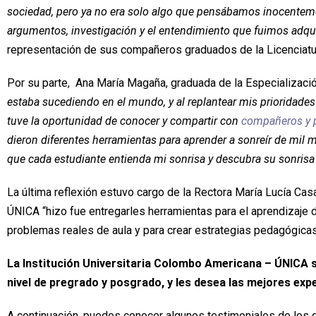
sociedad, pero ya no era solo algo que pensábamos inocentem
argumentos, investigación y el entendimiento que fuimos adqui
representación de sus compañeros graduados de la Licenciatur
Por su parte, Ana María Magaña, graduada de la Especializació
estaba sucediendo en el mundo, y al replantear mis prioridades 
tuve la oportunidad de conocer y compartir con
compañeros y p
dieron diferentes herramientas para aprender a sonreír de mil 
que cada estudiante entienda mi sonrisa y descubra su sonrisa 
La última reflexión estuvo cargo de la Rectora María Lucía Cas
ÚNICA “hizo fue entregarles herramientas para el aprendizaje d
problemas reales de aula y para crear estrategias pedagógicas a
La Institución Universitaria Colombo Americana – ÚNICA s
nivel de pregrado y posgrado, y les desea las mejores exper
A continuación, puedes conocer algunos testimoniales de los g