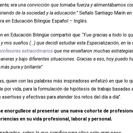
ente; era una convicción que tomaba fuerza y alimentábamos co
riendo de la sociedad y la educación
.” Señalo Santiago Marín en
a en Educación Bilingüe Español – Inglés.
n en Educación Bilingüe compartió que: “
Fue gracias a todo lo q
y mis sueños (…) que decidí estudiar esta Especialización, en la 
rofesores extraordinarios
que me enseñaron muchas estrategia
maneras y bajo diferentes situaciones. Gracias a eso, hoy puedo h
más pura y brillante
”
as, quien con las palabras más inspiradoras enfatizó en que lo q
e por vida, para la formulación de hipótesis de trabajo basadas 
sertivas y efectivas para atender los retos del día a día”.
e enorgullece al presentar una nueva cohorte de profesion
iencias en su vida profesional, laboral y personal.
raduados, sobre lo que significa para ellos esto gran paso: