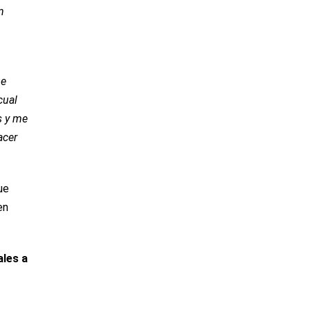
n
ue
cual
s y me
acer
ue
en
ales a