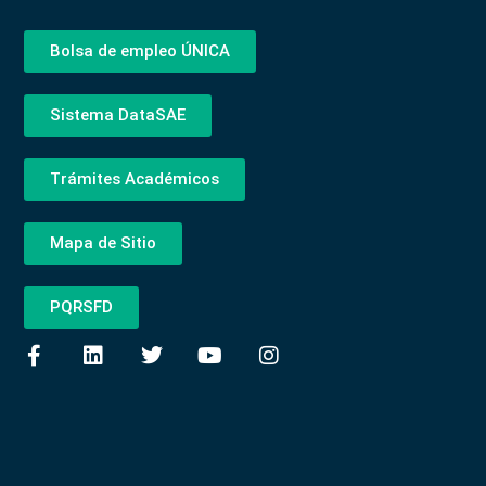
Bolsa de empleo ÚNICA
Sistema DataSAE
Trámites Académicos
Mapa de Sitio
PQRSFD