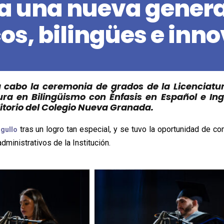
 a una nueva gener
os, bilingües e inn
a cabo la ceremonia de grados de la Licenciatu
ura en Bilingüismo con Énfasis en Español e Ing
ditorio del Colegio Nueva Granada
.
tras un logro tan especial, y se tuvo la oportunidad de co
gullo
ministrativos de la Institución.