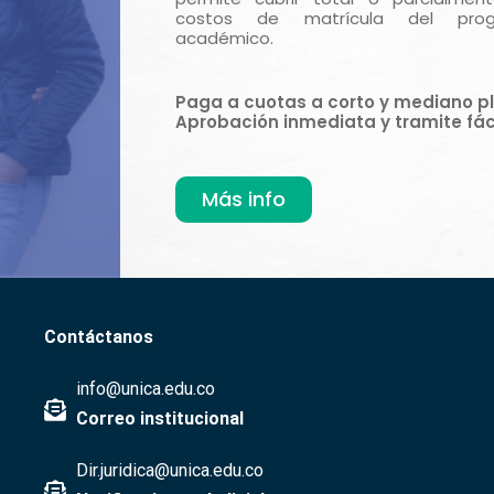
costos de matrícula del pro
académico.
Paga a cuotas a corto y mediano pl
Aprobación inmediata y tramite fáci
Más info
Contáctanos
info@unica.edu.co
Correo institucional
Dir.juridica@unica.edu.co