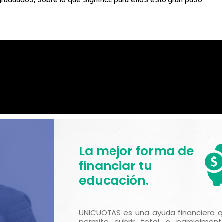
La mejor forma de
financiar tu
educación.
UNICUOTAS es una ayuda financiera 
permite cubrir total o parcialment