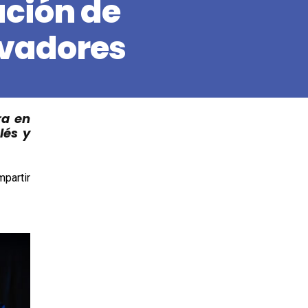
ación de
ovadores
ra en
lés y
mpartir