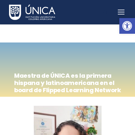
Abrir barra de herramientas
Maestra de ÚNICA es la primera
hispana y latinoamericana en el
board de Flipped Learning Network